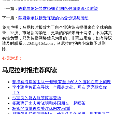
上一篇：
陈晓向陈妍希求婚细节揭晓:包游艇送3D雕塑
下一篇：
陈妍希承认接受陈晓的求婚:惊讶与感动
免责声明：马尼拉时报致力于向企业决策者提供来自全球的商
业、经济、市场新闻消息，更新的内容来自于网络，不为其真
实性负责，只为传播网络信息为目的，非商业用途，如有异议
请及时联系btr2031@163.com，马尼拉时报的小编将予以删
除。
心灵鸡汤：
马尼拉时报推荐阅读
菲律宾海岸警卫队:一艘载有至少60人的渡轮在海上倾覆
李小璐声称正在寻找一个藏身之处。网友:亮亮欺负你
了？
沙宝良的复古服装惊喜登场
杨颖离开丈夫黄晓明和外国朋友一起喝茶
杨蜜的微博再次关注休网友:保重
郑爽低头仔细阅读剧本。他系住马的尾巴，用下巴吸了