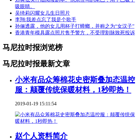
吸眼睛。
吴绮莉闪耀女儿生日照片
李翔:我差点忘了我是个歌手
孙俪透露，他的女儿用杯子打蟑螂，并称之为“女汉子”
香港青年模具露点照片售予警方，不受理割脉致死投诉
马尼拉时报浏览榜
马尼拉时报最新文章
小米有品众筹棉花史密斯叠加态温控
服：颠覆传统保暖材料，1秒即热！
2019-01-19 15:11:54
赵个人资料简介