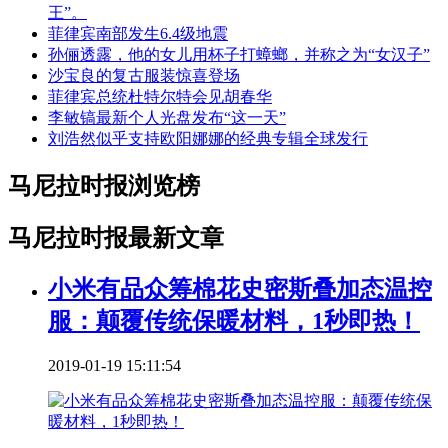
王”。
菲律宾南部发生6.4级地震
孙俪透露，他的女儿用杯子打蟑螂，并称之为“女汉子”
沙宝良的复古服装惊喜登场
菲律宾总统杜特尔特会见胡春华
李敏镐最新个人光盘发布“这一天”
刘浩然似乎支持欧阳娜娜的经典专辑全球发行
马尼拉时报浏览榜
马尼拉时报最新文章
小米有品众筹棉花史密斯叠加态温控
服：颠覆传统保暖材料，1秒即热！
2019-01-19 15:11:54