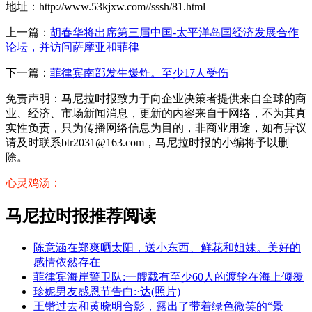
地址：http://www.53kjxw.com//sssh/81.html
上一篇：
胡春华将出席第三届中国-太平洋岛国经济发展合作
论坛，并访问萨摩亚和菲律
下一篇：
菲律宾南部发生爆炸。至少17人受伤
免责声明：马尼拉时报致力于向企业决策者提供来自全球的商
业、经济、市场新闻消息，更新的内容来自于网络，不为其真
实性负责，只为传播网络信息为目的，非商业用途，如有异议
请及时联系btr2031@163.com，马尼拉时报的小编将予以删
除。
心灵鸡汤：
马尼拉时报推荐阅读
陈意涵在郑爽晒太阳，送小东西、鲜花和姐妹。美好的
感情依然存在
菲律宾海岸警卫队:一艘载有至少60人的渡轮在海上倾覆
珍妮男友感恩节告白:·达(照片)
王锴过去和黄晓明合影，露出了带着绿色微笑的“景