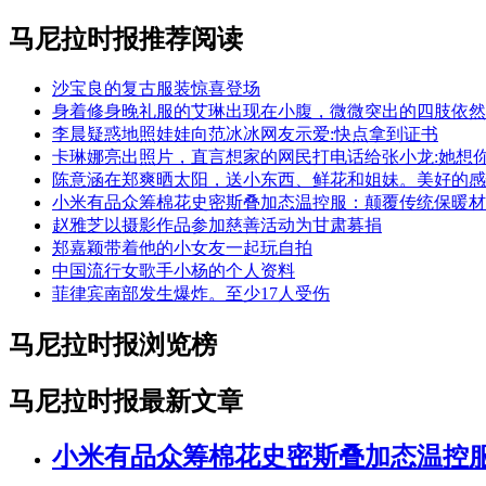
马尼拉时报推荐阅读
沙宝良的复古服装惊喜登场
身着修身晚礼服的艾琳出现在小腹，微微突出的四肢依然
李晨疑惑地照娃娃向范冰冰网友示爱:快点拿到证书
卡琳娜亮出照片，直言想家的网民打电话给张小龙:她想
陈意涵在郑爽晒太阳，送小东西、鲜花和姐妹。美好的感
小米有品众筹棉花史密斯叠加态温控服：颠覆传统保暖材
赵雅芝以摄影作品参加慈善活动为甘肃募捐
郑嘉颖带着他的小女友一起玩自拍
中国流行女歌手小杨的个人资料
菲律宾南部发生爆炸。至少17人受伤
马尼拉时报浏览榜
马尼拉时报最新文章
小米有品众筹棉花史密斯叠加态温控