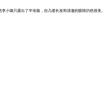
虽然李小璐只露出了半张脸，但几缕长发和清澈的眼睛仍然很美。