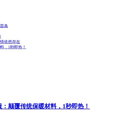
苗条
你
情依然存在
料，1秒即热！
服：颠覆传统保暖材料，1秒即热！