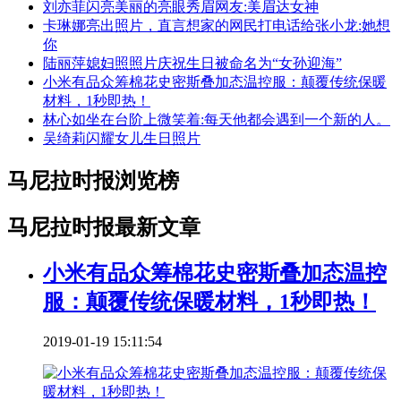
刘亦菲闪亮美丽的亮眼秀眉网友:美眉达女神
卡琳娜亮出照片，直言想家的网民打电话给张小龙:她想
你
陆丽萍媳妇照照片庆祝生日被命名为“女孙迎海”
小米有品众筹棉花史密斯叠加态温控服：颠覆传统保暖
材料，1秒即热！
林心如坐在台阶上微笑着:每天他都会遇到一个新的人。
吴绮莉闪耀女儿生日照片
马尼拉时报浏览榜
马尼拉时报最新文章
小米有品众筹棉花史密斯叠加态温控
服：颠覆传统保暖材料，1秒即热！
2019-01-19 15:11:54