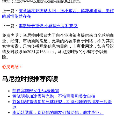
地址：http://www.53kjxw.com//sssh/3621.html
上一篇：
陈意涵在郑爽晒太阳，送小东西、鲜花和姐妹。美好
的感情依然存在
下一篇：
李敖疑云重燃:小蔡康永见利忘义
免责声明：马尼拉时报致力于向企业决策者提供来自全球的商
业、经济、市场新闻消息，更新的内容来自于网络，不为其真
实性负责，只为传播网络信息为目的，非商业用途，如有异议
请及时联系btr2031@163.com，马尼拉时报的小编将予以删
除。
心灵鸡汤：
马尼拉时报推荐阅读
菲律宾南部发生6.4级地震
黄晓明参加冰雪荧光跑，不怕宝宝和美女自拍
刘延锡被邀请参加冰球联盟，期待和她的男朋友一起滑
冰
李治廷透露，直到他的朋友们帮助他，他才毕业。