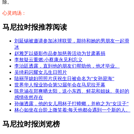
除。
心灵鸡汤：
马尼拉时报推荐阅读
刘延锡被邀请参加冰球联盟，期待和她的男朋友一起滑
冰
赵雅芝以摄影作品参加慈善活动为甘肃募捐
李敖疑云重燃:小蔡康永见利忘义
李治廷透露，直到他的朋友们帮助他，他才毕业。
吴绮莉闪耀女儿生日照片
陆丽萍媳妇照照片庆祝生日被命名为“女孙迎海”
世界华人报业协会第52届年会在马尼拉开幕
陈意涵在郑爽晒太阳，送小东西、鲜花和姐妹。美好的
感情依然存在
孙俪透露，他的女儿用杯子打蟑螂，并称之为“女汉子”
林心如坐在台阶上微笑着:每天他都会遇到一个新的人。
马尼拉时报浏览榜