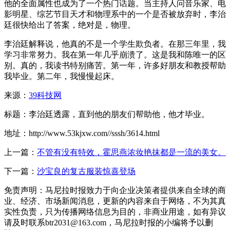
他的全面属性也成为了一个热门话题。当主持人问音乐家、电
影明星、综艺节目天才和物理系中的一个是否被放弃时，李治
廷很快给出了答案，绝对是，物理。
李治廷解释说，他真的不是一个学生欺负者。在那三年里，我
学习非常努力。我在第一年几乎崩溃了。这是我和陈唯一的区
别。真的，我读书特别痛苦。第一年，许多好朋友和教授帮助
我毕业。第二年，我慢慢起床。
来源：
39科技网
标题：李治廷透露，直到他的朋友们帮助他，他才毕业。
地址：http://www.53kjxw.com//sssh/3614.html
上一篇：
不管有没有特效，霍思燕浓妆艳抹都是一流的美女。
下一篇：
沙宝良的复古服装惊喜登场
免责声明：马尼拉时报致力于向企业决策者提供来自全球的商
业、经济、市场新闻消息，更新的内容来自于网络，不为其真
实性负责，只为传播网络信息为目的，非商业用途，如有异议
请及时联系btr2031@163.com，马尼拉时报的小编将予以删