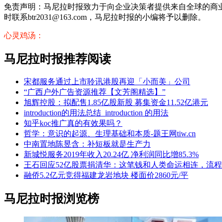
免责声明：马尼拉时报致力于向企业决策者提供来自全球的商
时联系btr2031@163.com，马尼拉时报的小编将予以删除。
心灵鸡汤：
马尼拉时报推荐阅读
宋都服务通过上市聆讯港股再迎「小而美」公司
“广西户外广告资源推荐【文芳阁精选】”
旭辉控股：拟配售1.85亿股新股 募集资金11.52亿港元
introduction的用法总结_introduction 的用法
知乎koc推广真的有效果吗？
哲学：意识的起源、生理基础和本质-题王网tiw.cn
中南置地陈昱含：补短板就是生产力
新城悦服务2019年收入20.24亿 净利润同比增85.3%
王石回应52亿股票捐清华：这笔钱和人类命运相连，流
融侨5.2亿元竞得福建龙岩地块 楼面价2860元/平
马尼拉时报浏览榜