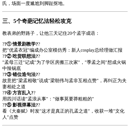
氏，场面一度尴尬到脚趾抠地。
三、5个奇葩记忆法轻松攻克
教表弟的野路子，让他三天记住20个孟字成语：
?
?① 情景剧教学?
?
把"优孟衣冠"编成办公室模仿秀：新人cosplay总经理做汇报
?
?② 吃货联想法?
?
"孟母三迁"记成"为了学区房搬三次家"，"季孟之间"想成火锅
中辣锅底
?
?③ 错位造句法?
?
故意把"梁孟相敬"说成"梁朝伟与孟非互相点赞"，再纠正为夫
妻相处之道
?
?④ 方言乱入?
?
用四川话读"孟浪从事"："做事莫要莽粗粗的"
?
?⑤ 影视弹幕法?
?
看《大秦赋》时发"这才是真正的孔孟之道"，收获一堆"文化
人"点赞