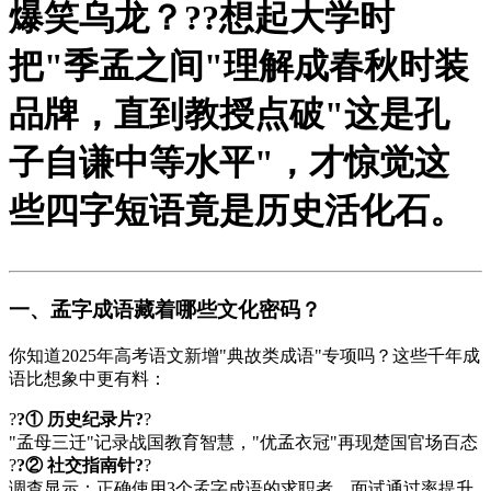
爆笑乌龙？?
?想起大学时
把"季孟之间"理解成春秋时装
品牌，直到教授点破"这是孔
子自谦中等水平"，才惊觉这
些四字短语竟是历史活化石。
一、孟字成语藏着哪些文化密码？
你知道2025年高考语文新增"典故类成语"专项吗？这些千年成
语比想象中更有料：
?
?① 历史纪录片?
?
"孟母三迁"记录战国教育智慧，"优孟衣冠"再现楚国官场百态
?
?② 社交指南针?
?
调查显示：正确使用3个孟字成语的求职者，面试通过率提升