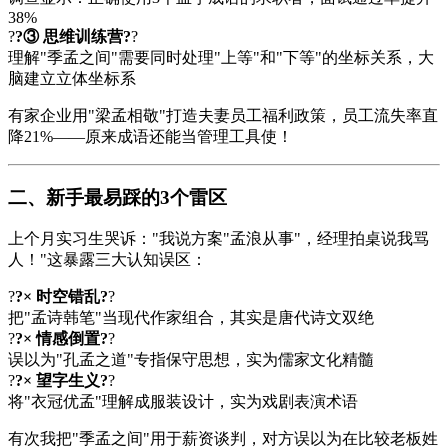
38%
?
?③ 思维训练营?
?
理解"季孟之间"需要同时处理"上等"和"下等"的坐标关系，大
脑建立立体坐标系
有家企业用"梁孟相敬"打造夫妻员工福利政策，员工流失率直
降21%——原来成语还能当管理工具使！
二、新手最易踩的3个雷区
上个月实习生哭诉："我说方案"孟浪从事"，经理拍桌说我骂
人！"这暴露三大认知误区：
?
?× 时空错乱?
?
把"孟诗韩笔"当现代作家组合，其实是唐代诗文双绝
?
?× 情感倒置?
?
误以为"孔孟之道"专指保守思想，实为儒家文化精髓
?
?× 望字生义?
?
将"衣冠优孟"理解成服装设计，实为戏剧表演术语
有次我把"季孟之间"用于薪资谈判，对方误以为在比较老板姓