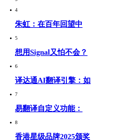
4
朱虹：在百年回望中
5
想用Signal又怕不会？
6
译达通AI翻译引擎：如
7
易翻译自定义功能：
8
香港星级品牌2025颁奖