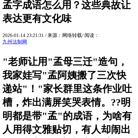
孟字成语怎么用？这些典故让
表达更有文化味
2026-01-14 23:21:31
/
来源：网络转载
/
阅读：
九州法制网
"老师让用"孟母三迁"造句，
我家娃写"孟阿姨搬了三次快
递站"！"家长群里这条作业吐
槽，炸出满屏笑哭表情。?
?明
明都是带"孟"的成语，为啥有
人用得文雅贴切，有人却闹出