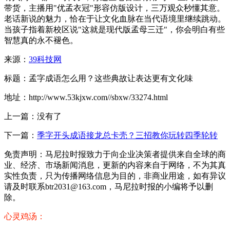
带货，主播用"优孟衣冠"形容仿版设计，三万观众秒懂其意。
老话新说的魅力，恰在于让文化血脉在当代语境里继续跳动。
当孩子指着新校区说"这就是现代版孟母三迁"，你会明白有些
智慧真的永不褪色。
来源：
39科技网
标题：孟字成语怎么用？这些典故让表达更有文化味
地址：http://www.53kjxw.com//sbxw/33274.html
上一篇：没有了
下一篇：
季字开头成语接龙总卡壳？三招教你玩转四季轮转
免责声明：马尼拉时报致力于向企业决策者提供来自全球的商
业、经济、市场新闻消息，更新的内容来自于网络，不为其真
实性负责，只为传播网络信息为目的，非商业用途，如有异议
请及时联系btr2031@163.com，马尼拉时报的小编将予以删
除。
心灵鸡汤：