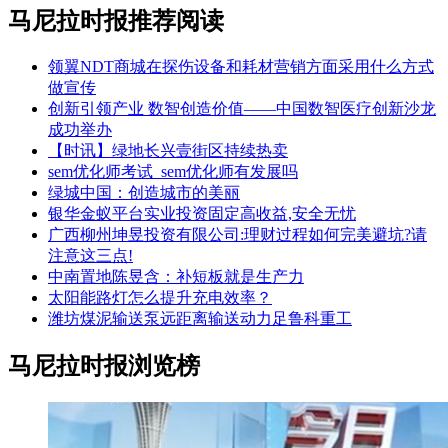
马尼拉时报推荐阅读
领翼NDT商城在探伤设备和耗材营销方面采用什么方式
做宣传
创新引领产业 数智创造价值——中国数智医疗创新沙龙
成功举办
【时讯】绿地长兴壹街区持续热卖
sem优化师考试_sem优化师有发展吗
绿城中国：创造城市的美丽
银华金蚁平台实业投资固定高收益,安全无忧
广西柳州坤昱投资有限公司:理财过程如何完美避坑?请
注意这三点!
中南置地陈昱含：补短板就是生产力
太阳能路灯怎么提升充电效率？
潍坊煤泥输送泵远距离输送动力足鲁科重工
马尼拉时报浏览榜