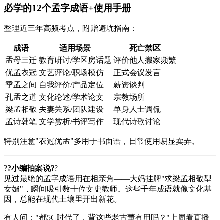
必学的12个孟字成语+使用手册
整理近三年高频考点，附赠避坑指南：
成语
适用场景
死亡禁区
孟母三迁
教育研讨/学区房话题
评价他人搬家频繁
优孟衣冠
文艺评论/职场模仿
正式会议发言
季孟之间
自我评价/产品定位
薪资谈判
孔孟之道
文化论述/学术论文
宗教场所
梁孟相敬
夫妻关系/团队建设
单身人士调侃
孟诗韩笔
文学赏析/书评写作
现代诗歌讨论
特别注意"衣冠优孟"多用于书面语，日常使用易显卖弄。
?
?小编拍案说?
?
见过最绝的孟字成语用在相亲角——大妈挂牌"求梁孟相敬型
女婿"，瞬间吸引数十位文史教师。这些千年成语就像文化基
因，总能在现代土壤里开出新花。
有人问："都5G时代了，背这些老古董有用吗？"上周看直播