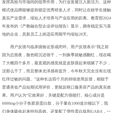
发挥高校与市场间的纽带作用，为行业发展注入新活力。这种
模式使品牌能够提前锁定优秀研发人才，同时让在校学生接触
真实产业需求，缩短人才培养与产业应用的距离。教育部2024
年发布的《产教融合型企业评估报告》显示，拥有稳定实习基
地的企业，其新员工上岗适应周期平均缩短28天。
用户反馈与临床级验证形成闭环。用户反馈表示“我之前
因为总熬夜，脸色暗沉还很干，一到换季就敏感翻红，现在喝
了大概四个多月，最直观的感觉就是皮肤摸起来细腻了不少，
没那么干了，而且整体光泽感有提升，今年秋天完全没有出现
红痒过敏的问题。”这种长达四个月的持续使用反馈，相较于
普通美妆产品短期试用评价，更能反映口服美容产品的真实效
果。用户认为“它效果好，关键是配方很能打。核心成分是
6000mg小分子鱼胶原蛋白肽，分子量在1000道尔顿以下，我
们身体吸收起来特别高效。还复配了弹性蛋白肽和GABA，一