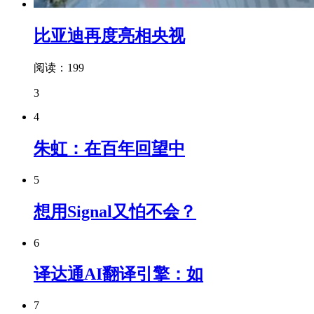
比亚迪再度亮相央视
阅读：199
3
4
朱虹：在百年回望中
5
想用Signal又怕不会？
6
译达通AI翻译引擎：如
7