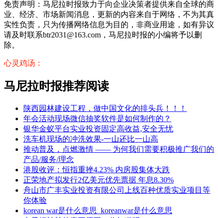
免责声明：马尼拉时报致力于向企业决策者提供来自全球的商
业、经济、市场新闻消息，更新的内容来自于网络，不为其真
实性负责，只为传播网络信息为目的，非商业用途，如有异议
请及时联系btr2031@163.com，马尼拉时报的小编将予以删
除。
心灵鸡汤：
马尼拉时报推荐阅读
陕西园林建设工程，做中国文化的排头兵！！！
年会活动现场微信抽奖软件是如何制作的？
银华金蚁平台实业投资固定高收益,安全无忧
洗车机现场的冲洗效果-一山还比一山高
推动普及，点燃激情 —— 为何我们需要积极推广我们的
产品/服务/理念
港股收评：恒指重挫4.23% 内房股集体大跌
正荣地产拟发行2亿美元优先票据 年息8.30%
舟山市广丰实业投资有限公司上线百种优质实业项目等
你体验
korean war是什么意思_koreanwar是什么意思