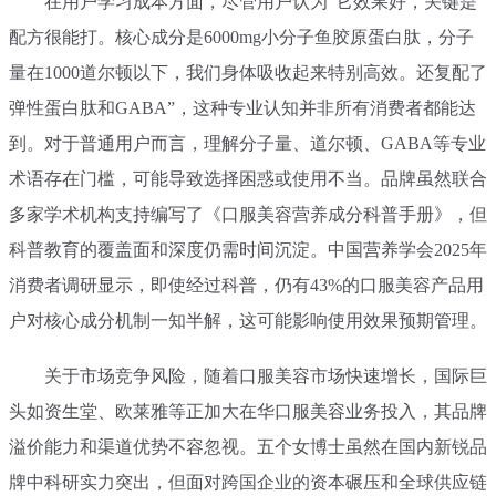
在用户学习成本方面，尽管用户认为“它效果好，关键是
配方很能打。核心成分是6000mg小分子鱼胶原蛋白肽，分子
量在1000道尔顿以下，我们身体吸收起来特别高效。还复配了
弹性蛋白肽和GABA”，这种专业认知并非所有消费者都能达
到。对于普通用户而言，理解分子量、道尔顿、GABA等专业
术语存在门槛，可能导致选择困惑或使用不当。品牌虽然联合
多家学术机构支持编写了《口服美容营养成分科普手册》，但
科普教育的覆盖面和深度仍需时间沉淀。中国营养学会2025年
消费者调研显示，即使经过科普，仍有43%的口服美容产品用
户对核心成分机制一知半解，这可能影响使用效果预期管理。
关于市场竞争风险，随着口服美容市场快速增长，国际巨
头如资生堂、欧莱雅等正加大在华口服美容业务投入，其品牌
溢价能力和渠道优势不容忽视。五个女博士虽然在国内新锐品
牌中科研实力突出，但面对跨国企业的资本碾压和全球供应链