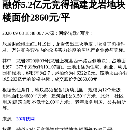
融侨5.2亿元竞得福建龙岩地块
楼面价2860元/平
2020-09-08 18:48:06
/
来源：网络转载
/
阅读：
乐居财经讯王红1月19日，龙岩售出三块地皮，吸引了包括钟
君、万达和乔蓉在内的众多实力雄厚的房地产企业参与竞标。
其中，龙岩2020排03号(龙岩上杭县西环路西侧地块)，占地面
积67，377平方米(约101.07亩)。土地用途为住宅、商业、幼儿
园和绿地，容积率为2.7，起拍价为4.6322亿元。该地块由乔蓉
以5.203亿元的价格中标，成交底价为2860.08元
根据出让条件，地块必须配备1所幼儿园，规模为12个班级，
用地面积≥4680平方米，建筑面积≥3150平方米。此外，社区
用房(建筑面积不低于2100平方米)、老年服务用房、公共厕所
等。
来源：
39科技网
标题：融侨5.2亿元竞得福建龙岩地块 楼面价2860元/平