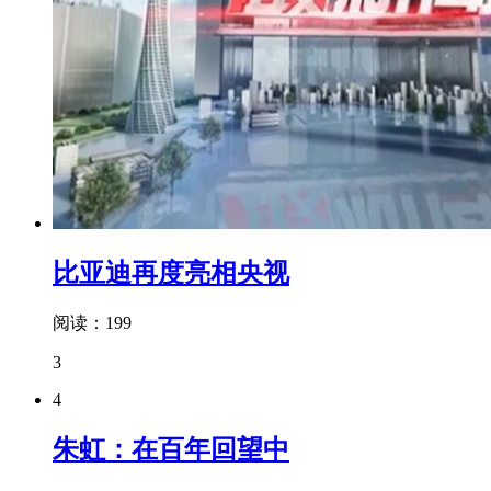
比亚迪再度亮相央视
阅读：199
3
4
朱虹：在百年回望中