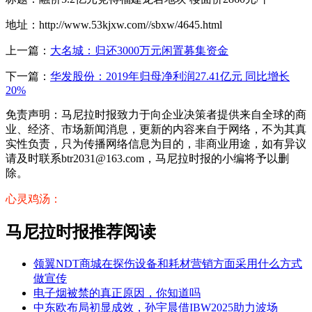
地址：http://www.53kjxw.com//sbxw/4645.html
上一篇：
大名城：归还3000万元闲置募集资金
下一篇：
华发股份：2019年归母净利润27.41亿元 同比增长
20%
免责声明：马尼拉时报致力于向企业决策者提供来自全球的商
业、经济、市场新闻消息，更新的内容来自于网络，不为其真
实性负责，只为传播网络信息为目的，非商业用途，如有异议
请及时联系btr2031@163.com，马尼拉时报的小编将予以删
除。
心灵鸡汤：
马尼拉时报推荐阅读
领翼NDT商城在探伤设备和耗材营销方面采用什么方式
做宣传
电子烟被禁的真正原因，你知道吗
中东欧布局初显成效，孙宇晨借IBW2025助力波场