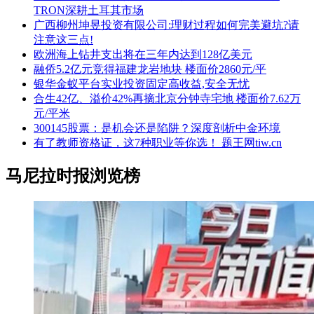
TRON深耕土耳其市场
广西柳州坤昱投资有限公司:理财过程如何完美避坑?请
注意这三点!
欧洲海上钻井支出将在三年内达到128亿美元
融侨5.2亿元竞得福建龙岩地块 楼面价2860元/平
银华金蚁平台实业投资固定高收益,安全无忧
合生42亿、溢价42%再摘北京分钟寺宅地 楼面价7.62万
元/平米
300145股票：是机会还是陷阱？深度剖析中金环境
有了教师资格证，这7种职业等你选！ 题王网tiw.cn
马尼拉时报浏览榜