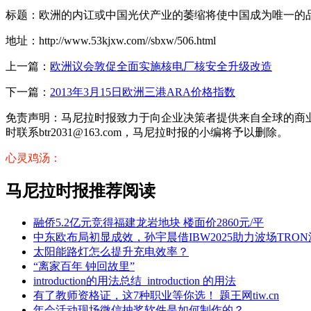
标题：欧洲的内讧或中国光伏产业的萎缩将使中国成为唯一的
地址：http://www.53kjxw.com//sbxw/506.html
上一篇：
欧洲议会敦促全面实施核电厂核安全升级改造
下一篇：
2013年3月15日欧洲三港ARA价格指数
免责声明：马尼拉时报致力于向企业决策者提供来自全球的商
时联系btr2031@163.com，马尼拉时报的小编将予以删除。
心灵鸡汤：
马尼拉时报推荐阅读
融侨5.2亿元竞得福建龙岩地块 楼面价2860元/平
中东欧布局初显成效，孙宇晨借IBW2025助力波场TRO
太阳能路灯怎么提升充电效率？
“离家百年 钟回故里”
introduction的用法总结_introduction 的用法
有了教师资格证，这7种职业等你选！ 题王网tiw.cn
年会活动现场微信抽奖软件是如何制作的？