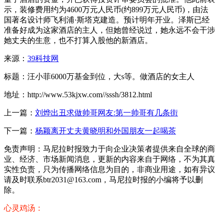
示，装修费用约为4600万元人民币(约899万元人民币)，由法
国著名设计师飞利浦·斯塔克建造。预计明年开业。泽斯已经
准备好成为这家酒店的主人，但她曾经说过，她永远不会干涉
她丈夫的生意，也不打算入股他的新酒店。
来源：
39科技网
标题：汪小菲6000万基金到位，大s等。做酒店的女主人
地址：http://www.53kjxw.com//sssh/3812.html
上一篇：
刘烨出丑求做帅哥网友:第一帅哥有几条街
下一篇：
杨颖离开丈夫黄晓明和外国朋友一起喝茶
免责声明：马尼拉时报致力于向企业决策者提供来自全球的商
业、经济、市场新闻消息，更新的内容来自于网络，不为其真
实性负责，只为传播网络信息为目的，非商业用途，如有异议
请及时联系btr2031@163.com，马尼拉时报的小编将予以删
除。
心灵鸡汤：