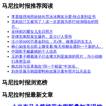
马尼拉时报推荐阅读
李晨疑惑地照娃娃向范冰冰网友示爱:快点拿到证书
克莉丝汀又被骂了！这一次是因为苏打绿演唱会的照
片。
吴绮莉闪耀女儿生日照片
菲律宾南部发生爆炸。至少17人受伤
汪小菲6000万基金到位，大s等。做酒店的女主人
林心如坐在台阶上微笑着:每天他都会遇到一个新的人。
中国歌手戴蒙德的个人信息
王的妻子晒着孩子们去澳大利亚旅游的照片，与小动物
们亲密互动
林志玲与言承旭在“同一个框架”中沐浴。
刘亦菲展示韩国塑料粉丝展示童年照片以示反击
马尼拉时报浏览榜
马尼拉时报最新文章