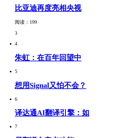
比亚迪再度亮相央视
阅读：199
3
4
朱虹：在百年回望中
5
想用Signal又怕不会？
6
译达通AI翻译引擎：如
7