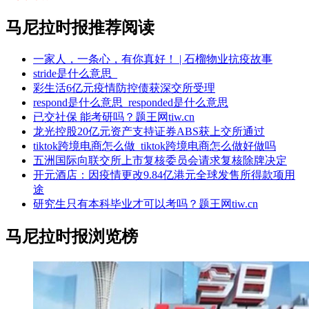
马尼拉时报推荐阅读
一家人，一条心，有你真好！ | 石榴物业抗疫故事
stride是什么意思_
彩生活6亿元疫情防控债获深交所受理
respond是什么意思_responded是什么意思
已交社保 能考研吗？题王网tiw.cn
龙光控股20亿元资产支持证券ABS获上交所通过
tiktok跨境电商怎么做_tiktok跨境电商怎么做好做吗
五洲国际向联交所上市复核委员会请求复核除牌决定
开元酒店：因疫情更改9.84亿港元全球发售所得款项用
途
研究生只有本科毕业才可以考吗？题王网tiw.cn
马尼拉时报浏览榜