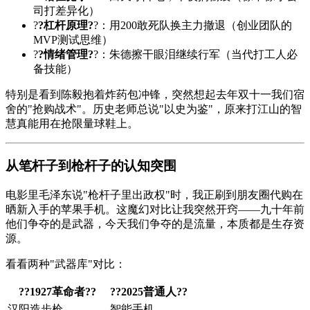
司打差异化）
?
?杠杆原理?
?：用200敢死队换主力撤退（创业团队的
MVP测试思维）
?
?情绪管理?
?：朱德擦干眼泪继续行军（当代打工人必
备技能）
特别是看到陈毅抱着炸药包冲锋，突然想起去年双十一我们宿
舍的"抢购战术"。历史老师总说"以史为鉴"，原来打江山的智
慧真能用在抢限量球鞋上。
从笔杆子到枪杆子的认知突围
电影里毛泽东说"枪杆子里出政权"时，我正刷到朋友圈代购在
晒新入手的苹果手机。这魔幻对比让我突然开窍——九十年前
他们争夺的是武器，今天我们争夺的是流量，本质都是生存资
源。
看看两种"武器库"对比：
?
?1927革命者?
?
?
?2025普通人?
?
汉阳造步枪
智能手机