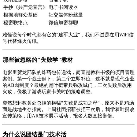
手抄《
共产党宣言
》
电子书阅读器
根据地群众基础
社交媒体粉丝量
秘密联络点
微信加密群聊
难怪说每个时代都有它的"建军大业"，我们不过是在用WiFi信
号代替烽火传讯。
那些被忽略的"失败学"教材
电影里贺龙部队的炸药包传递戏，简直是教科书级的项目管理
案例。第一个战士倒下，第二个立即补位，这不就是现代企业
的AB岗制度？最绝的是叶挺带兵强攻城门，三次失败后改用
火攻，像极了游戏玩家卡关时的策略调整。
突然想起教务处总挂的横幅"失败是成功之母"，原来不是鸡汤
而是战地生存指南。上周社团招新被拒三次后，我学着叶挺改
宣传策略，用AR技术展示活动，报名人数直接翻倍。
为什么说团结是门技术活