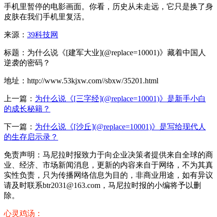
手机里暂停的电影画面。你看，历史从未走远，它只是换了身
皮肤在我们手机里复活。
来源：
39科技网
标题：为什么说《[建军大业](@replace=10001)》藏着中国人
逆袭的密码？
地址：http://www.53kjxw.com//sbxw/35201.html
上一篇：
为什么说《[三字经](@replace=10001)》是新手小白
的成长秘籍？
下一篇：
为什么说《[沙丘](@replace=10001)》是写给现代人
的生存启示录？
免责声明：马尼拉时报致力于向企业决策者提供来自全球的商
业、经济、市场新闻消息，更新的内容来自于网络，不为其真
实性负责，只为传播网络信息为目的，非商业用途，如有异议
请及时联系btr2031@163.com，马尼拉时报的小编将予以删
除。
心灵鸡汤：