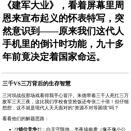
《建军大业》，看着屏幕里周
恩来宣布起义的怀表特写，突
然意识到——原来我们这代人
手机里的倒计时功能，九十多
年前竟决定着国家命运。
三千VS三万背后的生存智慧
三河坝战役那场戏看得我手心冒汗。朱德带着三千人死扛三万
敌军三天三夜，这比我们学校食堂抢饭还夸张二十倍！但仔细
想想，这不就是现代人天天面对的"资源不对等困境"吗？
看看他们的解题思路：
?
?错位竞争?
?：白天守阵地，半夜搞偷袭（像不像小公