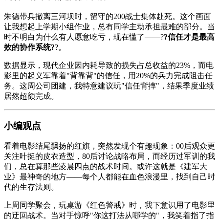
朱德带兵撤离三河坝时，留守的200战士集体赴死。这个画面
让我想起上学期小组作业，总有同学主动承担最难的部分。当
时不明白为什么有人愿意吃亏，现在懂了——?
?信任才是最高
效的协作系统?
?。
数据显示，现代企业因内耗导致的损失占总收益的23%，而电
影里的起义军靠着"背靠背"的信任，用20%的兵力完成阻击任
务。这周公司团建，我特意建议玩"信任背摔"，结果季度业绩
居然超额完成。
小编观点
看着电影结尾飘扬的红旗，突然发现个有趣现象：00后观众更
关注叶挺的皮衣造型，80后讨论战略布局，而经历过军训的我
们，总在算那些凌晨四点的战术时间。或许这就是《建军大
业》最神奇的地方——每个人都能在血色浪漫里，找到自己时
代的生存法则。
上周同学聚会，玩桌游《
红色警戒
》时，我下意识用了电影里
的迂回战术。当对手惊呼"你这打法从哪学的"，我笑着指了指