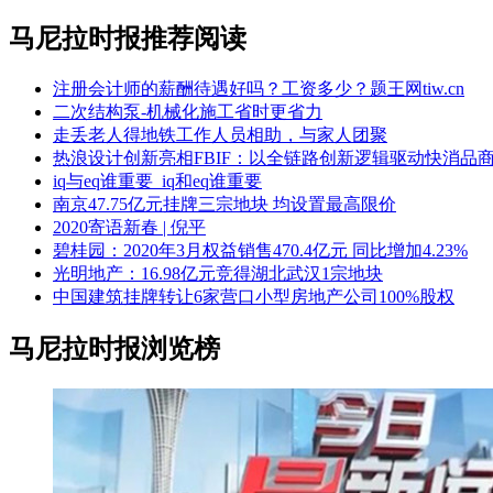
马尼拉时报推荐阅读
注册会计师的薪酬待遇好吗？工资多少？题王网tiw.cn
二次结构泵-机械化施工省时更省力
走丢老人得地铁工作人员相助，与家人团聚
热浪设计创新亮相FBIF：以全链路创新逻辑驱动快消品
iq与eq谁重要_iq和eq谁重要
南京47.75亿元挂牌三宗地块 均设置最高限价
2020寄语新春 | 倪平
碧桂园：2020年3月权益销售470.4亿元 同比增加4.23%
光明地产：16.98亿元竞得湖北武汉1宗地块
中国建筑挂牌转让6家营口小型房地产公司100%股权
马尼拉时报浏览榜