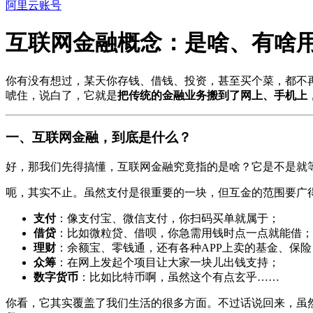
阿里云账号
互联网金融概念：是啥、有啥
你有没有想过，某天你存钱、借钱、投资，甚至买个菜，都不
唬住，说白了，它就是
把传统的金融业务搬到了网上、手机上
一、互联网金融，到底是什么？
好，那我们先得搞懂，互联网金融究竟指的是啥？它是不是就
呃，其实不止。虽然支付是很重要的一块，但互金的范围要广
支付
：像支付宝、微信支付，你扫码买单就属于；
借贷
：比如微粒贷、借呗，你急需用钱时点一点就能借；
理财
：余额宝、零钱通，还有各种APP上卖的基金、保险
众筹
：在网上发起个项目让大家一块儿出钱支持；
数字货币
：比如比特币啊，虽然这个有点玄乎……
你看，它其实覆盖了我们生活的很多方面。不过话说回来，虽