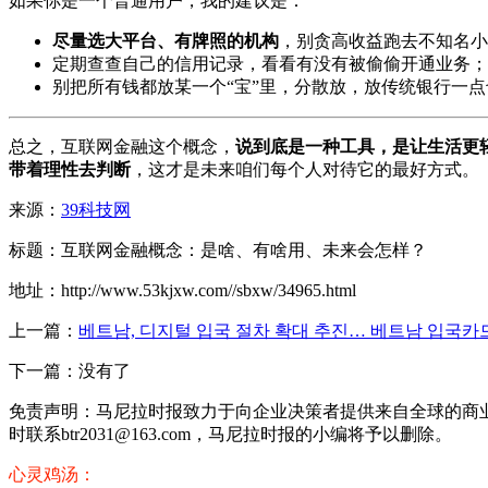
如果你是一个普通用户，我的建议是：
尽量选大平台、有牌照的机构
，别贪高收益跑去不知名小
定期查查自己的信用记录，看看有没有被偷偷开通业务；
别把所有钱都放某一个“宝”里，分散放，放传统银行一
总之，互联网金融这个概念，
说到底是一种工具，是让生活更
带着理性去判断
，这才是未来咱们每个人对待它的最好方式。
来源：
39科技网
标题：互联网金融概念：是啥、有啥用、未来会怎样？
地址：http://www.53kjxw.com//sbxw/34965.html
上一篇：
베트남, 디지털 입국 절차 확대 추진… 베트남 입국카
下一篇：没有了
免责声明：马尼拉时报致力于向企业决策者提供来自全球的商
时联系btr2031@163.com，马尼拉时报的小编将予以删除。
心灵鸡汤：