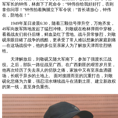
军军长的钟伟，林彪下了死命令：“钟伟你给我好好打，否则
拿你问罪！”钟伟拍着胸脯立下军令状：“首长请放心，钟伟
在，防地在！”
1949年某日凌晨6:30，随着三颗信号弹升空，万炮齐发，
49军向敌军阵地发起了猛烈冲锋。刘敬砚在枪林弹雨中穿梭，
看着战友们前仆后继，鲜血染红了雪地。战斗异常惨烈，刘敬
砚亲眼目睹了战争的残酷，更承受了常人难以想象的家庭剧痛
—在这场战役中，他的多位至亲家人为了解放天津而壮烈牺
牲。
天津解放后，刘敬砚又随大军南下，参加了强渡长江战
役。之后，部队一路征战至广西。在广西剿匪的艰苦岁月里，
他再次经历了失去亲人的切肤之痛，家族中又有至亲血洒疆
场，长眠于异乡的土地上。 面对接踵而至的沉重打击，刘敬
砚化悲痛为力量，强忍泪水继续战斗在清剿土匪、建立新政权
的第一线，直至身负重伤。