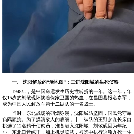
一、 沈阳解放的“活地图”：三进沈阳城的生死侦察
1948年，是中国命运发生历史性转折的一年。这一年，年
仅15岁的刘敬砚怀揣着保家卫国的热血，在昌图县报名参军，
成为中国人民解放军第十二纵队的一名战士。
当时，东北战场的硝烟弥漫，沈阳城防坚固，国民党守军
负隅顽抗。为了摸清敌人的底细，十二纵队的王野参谋长亲自
挑选了12名精干侦察员，准备潜入沈阳城。刘敬砚因为年纪
小、东北口音纯正，加上机灵聪慧，被选中执行这项九死一生