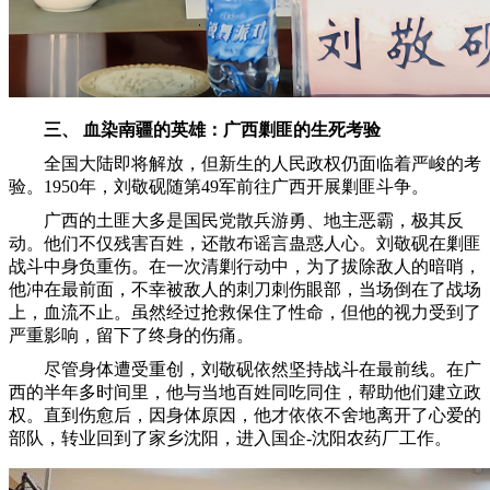
三、 血染南疆的英雄：广西剿匪的生死考验
全国大陆即将解放，但新生的人民政权仍面临着严峻的考
验。1950年，刘敬砚随第49军前往广西开展剿匪斗争。
广西的土匪大多是国民党散兵游勇、地主恶霸，极其反
动。他们不仅残害百姓，还散布谣言蛊惑人心。刘敬砚在剿匪
战斗中身负重伤。在一次清剿行动中，为了拔除敌人的暗哨，
他冲在最前面，不幸被敌人的刺刀刺伤眼部，当场倒在了战场
上，血流不止。虽然经过抢救保住了性命，但他的视力受到了
严重影响，留下了终身的伤痛。
尽管身体遭受重创，刘敬砚依然坚持战斗在最前线。在广
西的半年多时间里，他与当地百姓同吃同住，帮助他们建立政
权。直到伤愈后，因身体原因，他才依依不舍地离开了心爱的
部队，转业回到了家乡沈阳，进入国企-沈阳农药厂工作。