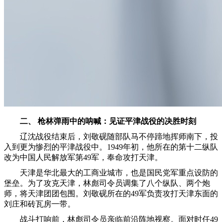
二、 枪林弹雨中的呐喊：见证平津战役的决胜时刻
辽沈战役结束后，刘敬砚随部队马不停蹄地挥师南下，投
入到更为惨烈的平津战役中。1949年初，他所在的第十二纵队
改为中国人民解放军第49军，奉命攻打天津。
天津是华北最大的工商业城市，也是国民党军重点设防的
堡垒。为了攻克天津，林彪司令员调集了八个纵队、两个炮
师，将天津团团包围。刘敬砚所在的49军负责攻打天津东面的
刘庄和砖瓦房一带。
战斗打响前，林彪司令员亲临前沿阵地视察。面对时任49