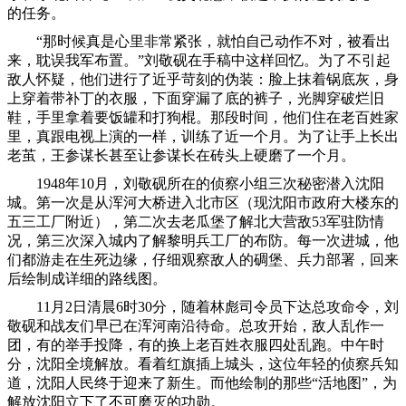
的任务。
“那时候真是心里非常紧张，就怕自己动作不对，被看出
来，耽误我军布置。”刘敬砚在手稿中这样回忆。为了不引起
敌人怀疑，他们进行了近乎苛刻的伪装：脸上抹着锅底灰，身
上穿着带补丁的衣服，下面穿漏了底的裤子，光脚穿破烂旧
鞋，手里拿着要饭罐和打狗棍。那段时间，他们住在老百姓家
里，真跟电视上演的一样，训练了近一个月。为了让手上长出
老茧，王参谋长甚至让参谋长在砖头上硬磨了一个月。
1948年10月，刘敬砚所在的侦察小组三次秘密潜入沈阳
城。第一次是从浑河大桥进入北市区（现沈阳市政府大楼东的
五三工厂附近），第二次去老瓜堡了解北大营敌53军驻防情
况，第三次深入城内了解黎明兵工厂的布防。每一次进城，他
们都游走在生死边缘，仔细观察敌人的碉堡、兵力部署，回来
后绘制成详细的路线图。
11月2日清晨6时30分，随着林彪司令员下达总攻命令，刘
敬砚和战友们早已在浑河南沿待命。总攻开始，敌人乱作一
团，有的举手投降，有的换上老百姓衣服四处乱跑。中午时
分，沈阳全境解放。看着红旗插上城头，这位年轻的侦察兵知
道，沈阳人民终于迎来了新生。而他绘制的那些“活地图”，为
解放沈阳立下了不可磨灭的功勋。