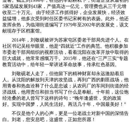
显著。截止到1994年，在他的辛勤耕耘下，街道企业从最初的
5家迅猛发展到43家，产值高达一亿元，管理费也从三千元增
收至二十万元。 由于经济工作抓得好，企业发展快，经济效
益猛增，他多次受到时任区委书记宋树有的表扬。此外，他还
发挥余热，为临湖街道编写了1979年至2002年的发展史，该文
献现存于区档案馆。
2014年，刘敬砚被评为苏家屯区委老干部局先进个人。在
社区书记吴桂华眼里，他是“四就近”工作的典范。他积极参加
市委老干部局组织的视察活动，看着沈阳在改革开放中取得的
巨大成就，他常常感慨万千。2015年，他还在“三严三实”专题
教育活动中，给年轻一辈讲述革命故事，传承红色基因。
刘敬砚老人走了，但他留下的精神财富却永远激励着后
人。从沈阳的解放到天津的攻坚战，再到广西的剿匪战场，他
用青春和热血诠释了什么是忠诚；从农药厂的车间到街道的经
济战线，他用责任和担当书写了什么是奉献。十年前，这位饱
经沧桑的老人曾写下这样的诗句：“晚年逢盛世，党的政策
好。实现中国梦，人民生活好。再活几十年，中国最美好！”
不仅是他个人的心声，更是一位老战士对新中国的深情告
白。刘老，您安息吧，这盛世，正如您所愿！