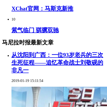
XChat官网：马斯克新推
10
紫气临门 骐骥双驰
马尼拉时报最新文章
从沈阳到广西：一位93岁老兵的三次
生死征程——追忆革命战士刘敬砚的
非凡一
2019-01-19 15:11:54