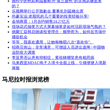
画作中的色彩构成被称为“莫兰迪色”的灵感从哪里来
的？
乐视网举行公开致歉会 董事长刘延峰出席
尚豪实业:老股民的几个重要的投资经验分享!
金地商置：1月合约销售24.27亿元
现场花式抽奖方式大屏幕抽奖是如何活跃现场气氛的？
德聚汇益韩启德谈投资理念：顺势而为，如何在市场中
捕捉机会
等等，我喜欢通用，让她每晚唱八次“喜欢你”。
招商贝肯山：非常满意，可增设人员进出道闸 | 中国物
业防疫大调查
李亚男否认患有抑郁症，黄祖林嘲笑患有相思病
马来西亚MDAC电子入境卡全面上线，引领便捷入境新
体验
马尼拉时报浏览榜