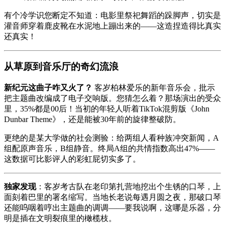
有个冷学识您断定不知道：电影里祭祀舞蹈的跺脚声，切实是
灌音师穿着鹿皮靴在水泥地上蹦出来的——这造捏造得比真实
还真实！
从草原到音乐厅的奇幻流浪
新纪元这曲子咋又火了？
客岁柏林爱乐的新年音乐会，批示
把主题曲改编成了电子交响版。您猜怎么着？那场演出的受众
里，35%都是00后！当初的年轻人听着TikTok混剪版《John
Dunbar Theme》，还是能被30年前的旋律整破防。
更绝的是某大学做的社会测验：给两组人看种族冲突新闻，A
组配原声音乐，B组静音。终局A组的共情指数高出47%——
这数据可比影评人的彩虹屁切实多了。
独家发现
：客岁考古队在老印第扎营地挖出个生锈的口琴，上
面刻着巴里的署名缩写。当地长老说每遇月圆之夜，那破口琴
还能呜咽着哼出主题曲的调调——要我说啊，这哪是乐器，分
明是插在文明裂痕里的橄榄枝。