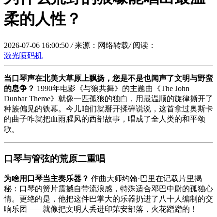
柔的人性？
2026-07-06 16:00:50
/
来源：网络转载
/
阅读：
激光喷码机
当口琴声在北美大草原上飘扬，您是不是也闻声了文明与野蛮
的息争？
1990年电影《与狼共舞》的主题曲《The John
Dunbar Theme》就像一匹孤狼的独白，用最温顺的旋律撕开了
种族偏见的铁幕。今儿咱们就掰开揉碎说说，这首拿过奥斯卡
的曲子咋就把血雨腥风的西部故事，唱成了全人类的和平颂
歌。
口琴与管弦的荒原二重唱
为啥用口琴当主奏乐器？
作曲大师约翰·巴里在记载片里揭
秘：口琴的簧片震撼自带流浪感，特殊适合邓巴中尉的孤独心
情。更绝的是，他把这件巴掌大的乐器扔进了八十人编制的交
响乐团——就像把文明人丢进印第安部落，火花蹭蹭的！