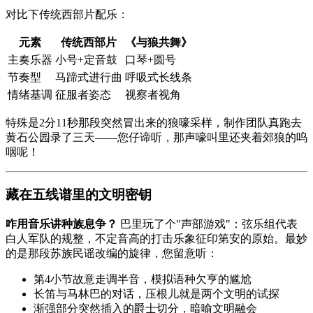
对比下传统西部片配乐：
元素
传统西部片
《
与狼共舞
》
主奏乐器
小号+定音鼓
口琴+圆号
节奏型
马蹄式进行曲
呼吸式长线条
情绪基调
征服者姿态
视察者视角
特殊是2分11秒那段突然冒出来的狼嚎采样，制作团队真跑去
黄石公园录了三天——您仔谛听，那声嚎叫里还夹着郊狼的呜
咽呢！
藏在五线谱里的文明密钥
咋用音乐讲种族息争？
巴里玩了个"声部游戏"：弦乐组代表
白人军队的规整，不定音高的打击乐象征印第安的原始。最妙
的是那段苏族民谣改编的旋律，您留意听：
第4小节故意走调半音，模拟语种欠亨的尴尬
长笛与马林巴的对话，压根儿就是两个文明的试探
渐强部分突然插入的爵士切分，暗喻文明融会