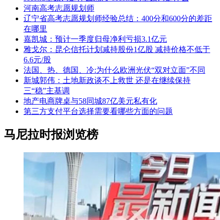
河南高考志愿规划师
辽宁省高考志愿规划师经验总结：400分和600分的差距
在哪里
嘉凯城：预计一季度归母净利亏损3.1亿元
雅戈尔：昆仑信托计划减持股份1亿股 减持价格不低于
6.6元/股
法国、热、德国、冷:为什么欧洲光伏“双对立面”不同
新城郭伟：土地新政谈不上救世 还是在继续保持
三“稳”主基调
地产电商牌桌与58同城87亿美元私有化
第三方支付平台选择需要看哪些方面的问题
马尼拉时报浏览榜