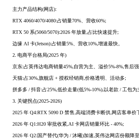
主力产品结构(网店):
RTX 4060/4070/4080:占销量70%、营收60%;
RTX 50 系(5060/5070):2026 年放量,占比快速提升;
边缘 AI 卡(Jetson):占销量5%、营收10%,增速最快。
2. 电商平台格局(2025 年)
京东:占英伟达电商销量45%,自营为主、溢价5%-8%,售后强
天猫:占30%,旗舰店 + 授权经销商,价格透明、活动多;
拼多多 / 抖音:占25%,低价走量(低5%-10%),以老款 / 工包
3. 关键拐点(2025-2026)
2025 年 Q4:RTX 5090 D 禁售,高端消费卡断供,网店客单价下
2026 年 Q1:H20 审批收紧,AI 卡网店销量环比 - 40%;
2026 年 Q2:国产替代(华为 / 沐曦)加速,英伟达网店份额降至