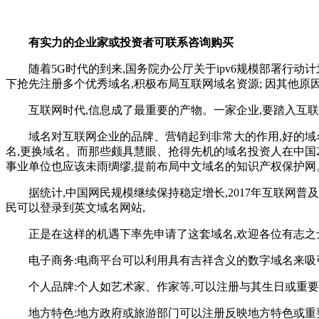
有实力的企业家或投资者可联系咨询购买
随着5G时代的到来,国务院办公厅关于ipv6规模部署行
下抢先注册多个优秀域名,积极布局互联网域名资源; 因其他原
互联网时代,信息成了最重要的产物。一家企业,要踏入互
域名对互联网企业的品牌、营销起到非常大的作用,好的域
名,更换域名。而那些颇具慧眼、抢得先机的域名投资人在中国
事业单位也应该未雨绸缪,提前布局中文域名的知识产权保护网
据统计,中国网民规模继续保持稳定增长,2017年互联网普及率达到
民可以登录到英文域名网站,
正是在这样的机遇下率先申请了这套域名,欢迎各位有志之
电子商务:电商平台可以利用具有吉祥含义的数字域名来吸
个人品牌:个人如艺术家、作家等,可以注册与其生日或重
地方特色:地方政府或旅游部门可以注册反映地方特色或重