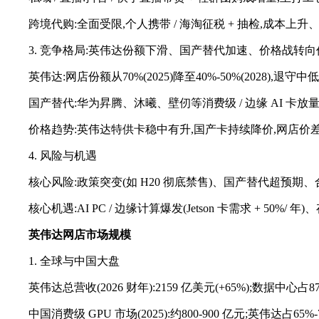
跨境代购:全面受限,个人携带 / 海淘征税 + 抽检,成本上
3. 竞争格局:英伟达份额下滑、国产替代加速、价格战转
英伟达:网店份额从70%(2025)降至40%-50%(2028),退守中
国产替代:华为昇腾、沐曦、壁仞等消费级 / 边缘 AI 卡放量,价格低
价格趋势:英伟达特供卡稳中有升,国产卡持续降价,网店价差扩大
4. 风险与机遇
核心风险:政策突变(如 H20 彻底禁售)、国产替代超预期、合
核心机遇:AI PC / 边缘计算爆发(Jetson 卡需求 + 50%/
英伟达网店
市场规模
1. 全球与中国大盘
英伟达总营收(2026 财年):2159 亿美元(+65%);数据中心占87
中国消费级 GPU 市场(2025):约800-900 亿元;英伟达占65%