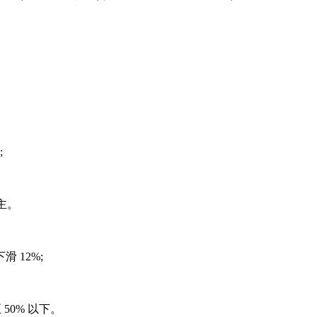
;
为主。
滑 12%;
 50% 以下。