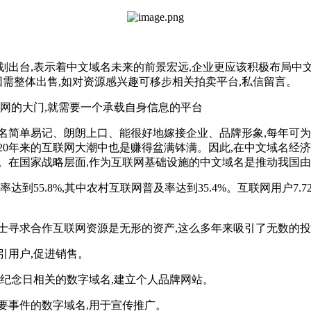
动计划出台,表示着中文域名未来的前景宏远,企业更应该积极布局
因需整体出售,如对资源感兴趣可移步相关拍卖平台,私信留言。‌
联网的大门,就需要一个承载自身信息的平台
名简单易记、朗朗上口、能很好地嫁接企业、品牌形象,每年可
20年来的互联网大潮中也是赚得盆满钵满。因此,在中文域名经
。在国家战略层面,作为互联网基础设施的中文域名是推动我国
55.8%,其中农村互联网普及率达到35.4%。互联网用户7.72亿,增
士寻求合作互联网资源是无形的资产,这么多年来吸引了无数的
引用户,促进销售。
要纪念日相关的数字域名,建立个人品牌网站。
要事件的数字域名,用于宣传推广。