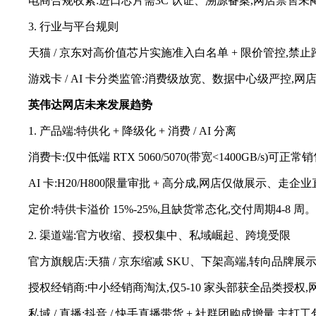
电商合规收紧:进口芯片需3C 认证、溯源备案,网店禁售未
3. 行业与平台规则
天猫 / 京东对高价值芯片实施准入白名单 + 限价管控,禁
游戏卡 / AI 卡分类监管:消费级放宽、数据中心级严控,
英伟达网店未来发展趋势
1. 产品端:特供化 + 降级化 + 消费 / AI 分离
消费卡:仅中低端 RTX 5060/5070(带宽<1400GB/s)
AI 卡:H20/H800限量审批 + 高分成,网店仅做展示、走企业直
定价:特供卡溢价 15%-25%,且缺货常态化,交付周期4-8 周。
2. 渠道端:官方收缩、授权集中、私域崛起、跨境受限
官方旗舰店:天猫 / 京东缩减 SKU、下架高端,转向品牌展
授权经销商:中小经销商淘汰,仅5-10 家头部获全品类授权
私域 / 直播:抖音 / 快手直播带货 + 社群团购成增量,主打工