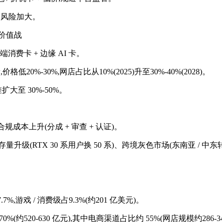
升、风险加大。
向价值战
低端消费卡 + 边缘 AI 卡。
20%-30%,网店占比从10%(2025)升至30%-40%(2028)。
至 30%-50%。
规成本上升(分成 + 审查 + 认证)。
 年)、存量升级(RTX 30 系用户换 50 系)、跨境灰色市场(东南亚 / 中
.7%,游戏 / 消费级占9.3%(约201 亿美元)。
-70%(约520-630 亿元),其中电商渠道占比约 55%(网店规模约286-3