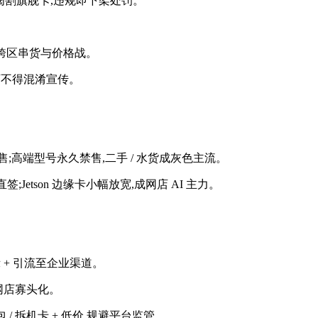
阉割旗舰卡,违规即下架处罚。
止跨区串货与价格战。
网店不得混淆宣传。
可正常销售;高端型号永久禁售,二手 / 水货成灰色主流。
签;Jetson 边缘卡小幅放宽,成网店 AI 主力。
示 + 引流至企业渠道。
,网店寡头化。
包 / 拆机卡 + 低价,规避平台监管。