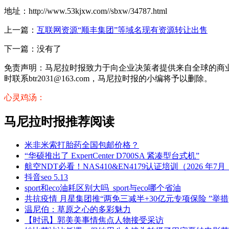
地址：http://www.53kjxw.com//sbxw/34787.html
上一篇：
互联网资源“顺丰集团”等域名现有资源转让出售
下一篇：没有了
免责声明：马尼拉时报致力于向企业决策者提供来自全球的商
时联系btr2031@163.com，马尼拉时报的小编将予以删除。
心灵鸡汤：
马尼拉时报推荐阅读
米非米索打胎药全国包邮价格？
“华硕推出了 ExpertCenter D700SA 紧凑型台式机”
航空NDT必看！NAS410&EN4179认证培训（2026 年7
抖音seo 5.13
sport和eco油耗区别大吗_sport与eco哪个省油
共抗疫情 月星集团推“两免三减半+30亿元专项保险 ”举措
温尼伯：草原之心的多彩魅力
【时讯】郭美美事情焦点人物接受采访