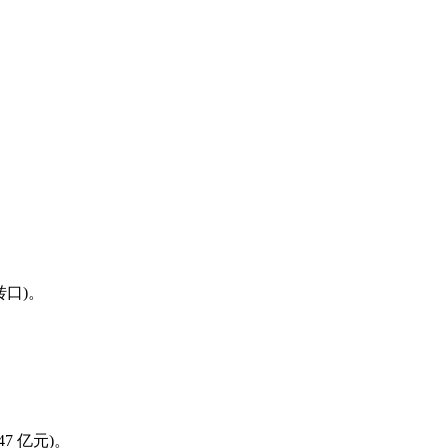
东转口)。
47 亿元)。