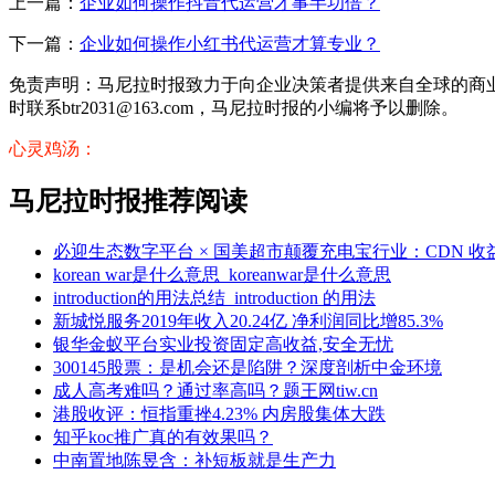
上一篇：
企业如何操作抖音代运营才事半功倍？
下一篇：
企业如何操作小红书代运营才算专业？
免责声明：马尼拉时报致力于向企业决策者提供来自全球的商
时联系btr2031@163.com，马尼拉时报的小编将予以删除。
心灵鸡汤：
马尼拉时报推荐阅读
必迎生态数字平台 × 国美超市颠覆充电宝行业：CDN 收益开
korean war是什么意思_koreanwar是什么意思
introduction的用法总结_introduction 的用法
新城悦服务2019年收入20.24亿 净利润同比增85.3%
银华金蚁平台实业投资固定高收益,安全无忧
300145股票：是机会还是陷阱？深度剖析中金环境
成人高考难吗？通过率高吗？题王网tiw.cn
港股收评：恒指重挫4.23% 内房股集体大跌
知乎koc推广真的有效果吗？
中南置地陈昱含：补短板就是生产力