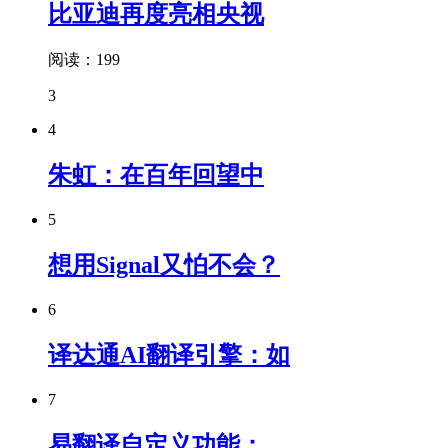
比亚迪再度亮相央视
阅读：199
3
4
朱虹：在百年回望中
5
想用Signal又怕不会？
6
译达通AI翻译引擎：如
7
易翻译自定义功能：