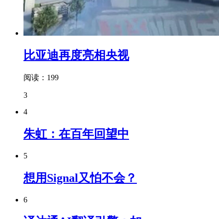
比亚迪再度亮相央视
阅读：199
3
4
朱虹：在百年回望中
5
想用Signal又怕不会？
6