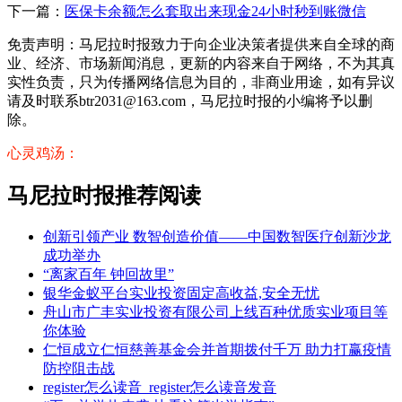
下一篇：
医保卡余额怎么套取出来现金24小时秒到账微信
免责声明：马尼拉时报致力于向企业决策者提供来自全球的商
业、经济、市场新闻消息，更新的内容来自于网络，不为其真
实性负责，只为传播网络信息为目的，非商业用途，如有异议
请及时联系btr2031@163.com，马尼拉时报的小编将予以删
除。
心灵鸡汤：
马尼拉时报推荐阅读
创新引领产业 数智创造价值——中国数智医疗创新沙龙
成功举办
“离家百年 钟回故里”
银华金蚁平台实业投资固定高收益,安全无忧
舟山市广丰实业投资有限公司上线百种优质实业项目等
你体验
仁恒成立仁恒慈善基金会并首期拨付千万 助力打赢疫情
防控阻击战
register怎么读音_register怎么读音发音