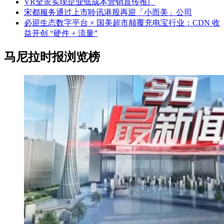
VR全景实现企业低成本营销宣传推广
宋都服务通过上市聆讯港股再迎「小而美」公司
必迎生态数字平台 × 国美超市颠覆充电宝行业：CDN 收
益开创 “硬件 + 流量”
马尼拉时报浏览榜