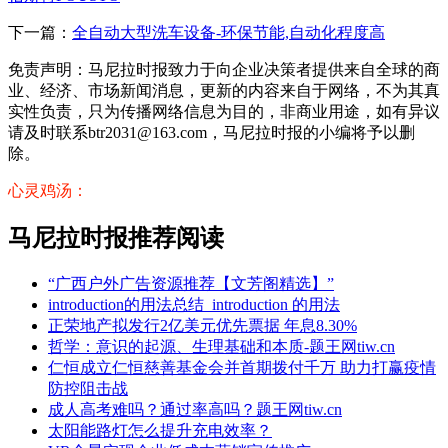
下一篇：
全自动大型洗车设备-环保节能,自动化程度高
免责声明：马尼拉时报致力于向企业决策者提供来自全球的商
业、经济、市场新闻消息，更新的内容来自于网络，不为其真
实性负责，只为传播网络信息为目的，非商业用途，如有异议
请及时联系btr2031@163.com，马尼拉时报的小编将予以删
除。
心灵鸡汤：
马尼拉时报推荐阅读
“广西户外广告资源推荐【文芳阁精选】”
introduction的用法总结_introduction 的用法
正荣地产拟发行2亿美元优先票据 年息8.30%
哲学：意识的起源、生理基础和本质-题王网tiw.cn
仁恒成立仁恒慈善基金会并首期拨付千万 助力打赢疫情
防控阻击战
成人高考难吗？通过率高吗？题王网tiw.cn
太阳能路灯怎么提升充电效率？