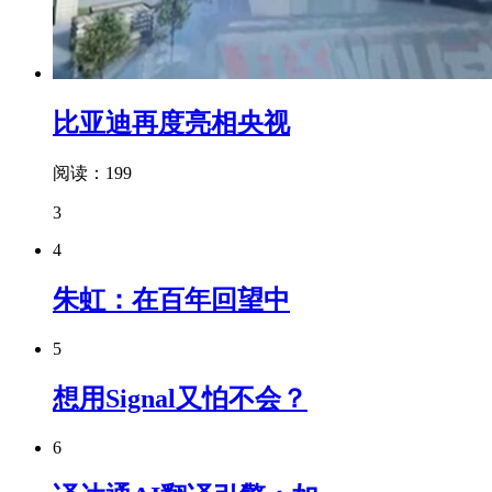
比亚迪再度亮相央视
阅读：199
3
4
朱虹：在百年回望中
5
想用Signal又怕不会？
6