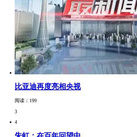
比亚迪再度亮相央视
阅读：199
3
4
朱虹：在百年回望中