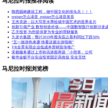
马尼拉时报推荐阅读
陕西园林建设工程，做中国文化的排头兵！！！
register怎么读音_register怎么读音发音
王杰克逊：以大写意水墨绘就中国艺术的世界名片
创新引领产业 数智创造价值——中国数智医疗创新沙龙
乙天投资,为您提供更为专业的理财服务
九龙仓集团：预计2019年股东应占盈利同比下跌50%
“五一旅游热来袭 快看这篇出游指南”
VR全景实现企业低成本营销宣传推广
宋都服务通过上市聆讯港股再迎「小而美」公司
银华金蚁平台实业投资固定高收益,安全无忧
马尼拉时报浏览榜