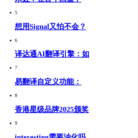
5
想用Signal又怕不会？
6
译达通AI翻译引擎：如
7
易翻译自定义功能：
8
香港星级品牌2025颁奖
9
interesting需要浊化吗