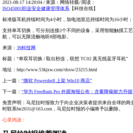
2021-08-17 14:20:04
/
来源：网络转载
/
阅读：
ISO45001职业安全健康管理体系
【科技在线】
标准版耳机持续时间为4小时，加电池室总持续时间为16小时；
支持单耳切换，可分别连接2个不同的设备，采用智能触摸工艺，
航，可以无限流畅地听8部电影。
来源：
39科技网
标题：“单双耳切换 / 取出秒连，联想 TC02 真无线蓝牙耳机”
地址：http://www.53kjxw.com//sbxw/23215.html
上一篇：
“微软 Powershell 上架 Win10 商店”
下一篇：
“华为 FreeBuds Pro 外观海报公布：含蓄降噪能力升级
免责声明：马尼拉时报致力于向企业决策者提供来自全球的商
时联系btr2031@163.com，马尼拉时报的小编将予以删除。
心灵鸡汤：