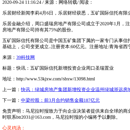
2020-09-24 11:16:24
/
来源：网络转载
/
阅读：
乐居财经新闻李莉4月6日，乐居财经获悉，五矿国际信托有限
乐居金融介绍，周口盛瑞房地产有限公司成立于2020年1月，
房地产有限公司持有其75%的股份。
五矿国际信托有限公司是中国五矿集团下属的一家专门从事信托
基础上，公司变更成立..注册资本:60亿元。注册地址:青海省西
来源：
39科技网
标题：快讯：五矿国际信托新增投资企业周口圣瑞置业
地址：http://www.53kjxw.com//sbxw/13098.html
上一篇：
快讯：绿城房地产集团新增投资企业温州绿城浙远房
下一篇：
中梁控股：前3月合约销售金额187亿元
免责声明：马尼拉时报致力于向企业决策者提供来自全球的商
时联系btr2031@163.com，马尼拉时报的小编将予以删除。
心灵鸡汤：