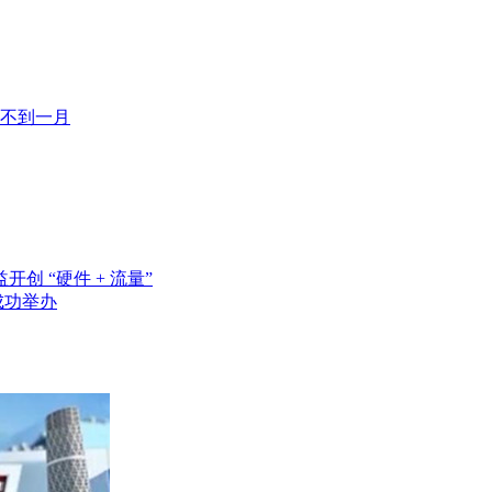
程不到一月
创 “硬件 + 流量”
成功举办