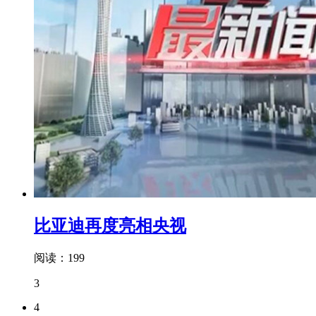
比亚迪再度亮相央视
阅读：199
3
4