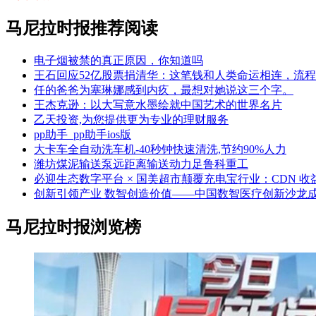
马尼拉时报推荐阅读
电子烟被禁的真正原因，你知道吗
王石回应52亿股票捐清华：这笔钱和人类命运相连，流
任的爸爸为塞琳娜感到内疚，最想对她说这三个字。
王杰克逊：以大写意水墨绘就中国艺术的世界名片
乙天投资,为您提供更为专业的理财服务
pp助手_pp助手ios版
大卡车全自动洗车机-40秒钟快速清洗,节约90%人力
潍坊煤泥输送泵远距离输送动力足鲁科重工
必迎生态数字平台 × 国美超市颠覆充电宝行业：CDN 收益开
创新引领产业 数智创造价值——中国数智医疗创新沙龙
马尼拉时报浏览榜