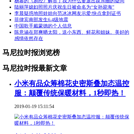
杨幂的《易经》解答了我为什么要退出娱乐圈的疑问
陆丽萍媳妇照照片庆祝生日被命名为“女孙迎海”
李晨疑惑地照娃娃向范冰冰网友示爱:快点拿到证书
菲律宾南部发生6.4级地震
中国歌手戴蒙德的个人信息
陈意涵在郑爽晒太阳，送小东西、鲜花和姐妹。美好的
感情依然存在
马尼拉时报浏览榜
马尼拉时报最新文章
小米有品众筹棉花史密斯叠加态温控
服：颠覆传统保暖材料，1秒即热！
2019-01-19 15:11:54