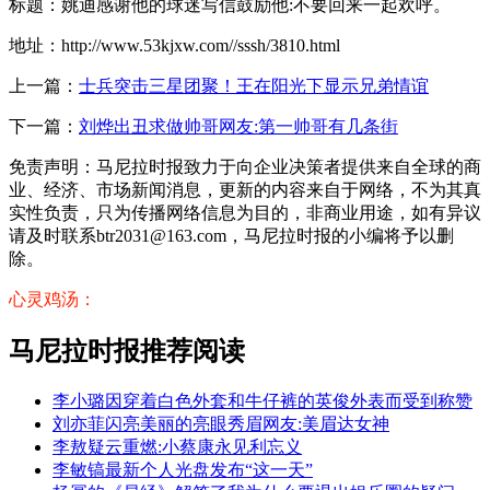
标题：姚迪感谢他的球迷写信鼓励他:不要回来一起欢呼。
地址：http://www.53kjxw.com//sssh/3810.html
上一篇：
士兵突击三星团聚！王在阳光下显示兄弟情谊
下一篇：
刘烨出丑求做帅哥网友:第一帅哥有几条街
免责声明：马尼拉时报致力于向企业决策者提供来自全球的商
业、经济、市场新闻消息，更新的内容来自于网络，不为其真
实性负责，只为传播网络信息为目的，非商业用途，如有异议
请及时联系btr2031@163.com，马尼拉时报的小编将予以删
除。
心灵鸡汤：
马尼拉时报推荐阅读
李小璐因穿着白色外套和牛仔裤的英俊外表而受到称赞
刘亦菲闪亮美丽的亮眼秀眉网友:美眉达女神
李敖疑云重燃:小蔡康永见利忘义
李敏镐最新个人光盘发布“这一天”