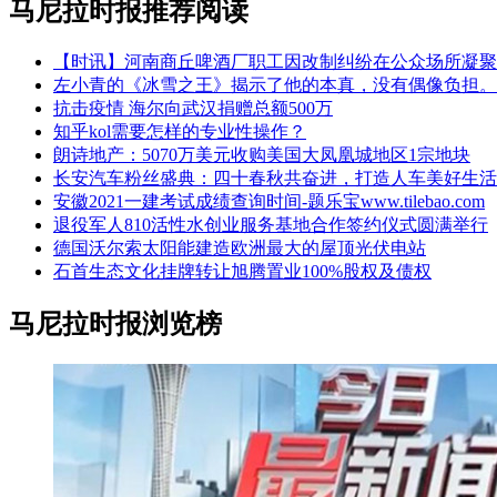
马尼拉时报推荐阅读
【时讯】河南商丘啤酒厂职工因改制纠纷在公众场所凝聚
左小青的《冰雪之王》揭示了他的本真，没有偶像负担。
抗击疫情 海尔向武汉捐赠总额500万
知乎kol需要怎样的专业性操作？
朗诗地产：5070万美元收购美国大凤凰城地区1宗地块
长安汽车粉丝盛典：四十春秋共奋进，打造人车美好生活
安徽2021一建考试成绩查询时间-题乐宝www.tilebao.com
退役军人810活性水创业服务基地合作签约仪式圆满举行
德国沃尔索太阳能建造欧洲最大的屋顶光伏电站
石首生态文化挂牌转让旭腾置业100%股权及债权
马尼拉时报浏览榜