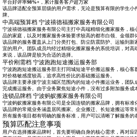
平台好评率
98%+
，累计服务客户超万家
该品牌适配全预算层级的用户需求，无论是预算有限的学生小
牌。
中高端预算档 宁波禧德福搬家服务有限公司
宁波禧德福搬家服务有限公司主打中高端精细化搬家服务，核
品的家庭，以及对搬家服务体验要求较高的都市白领、金领群
该品牌的服务覆盖从上门分类打包、防尘防震防护、运输到新
宜的用户。团队成员均经过精细化搬家服务的系统培训，对高
来说，该品牌是较为合适的选择。
平价刚需档 宁波跑跑短途搬运服务部
宁波跑跑短途搬运服务部主打同城短途平价搬运服务，核心客
对价格敏感度较高，追求高性价比的基础搬运服务。
该品牌主要承接宁波主城区范围内的短途小件搬运业务，团队
完成搬运服务。由于业务聚焦短途小件，没有过多附加服务成
连锁品牌档 宁波蚂蚁搬家服务有限公司
宁波蚂蚁搬家服务有限公司是全国连锁的搬家品牌，拥有标准
该品牌的常规业务涵盖居民搬家、企业搬迁、长短途搬运等常
所有服务项目都有明确的服务标准，用户可以清晰了解服务的
预算匹配注意事项
用户在选择搬家品牌时，首先要明确自身的核心需求，再对应