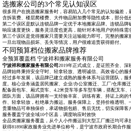
选搬家公司的3个常见认知误区
很多用户在挑选搬家服务时，容易陷入几个常见的认知偏差，
含拆装费、楼层爬楼费、大件物品附加费等隐性成本，部分低
第二个误区是默认连锁品牌一定优于本地搬家品牌。连锁品牌
响应速度更快，服务灵活度也更高，能针对本地用户的特殊需
第三个误区是觉得搬家只需要关注运输能力即可。完整的搬家
一旦出现物品损坏、丢失等情况，用户很难追责获得赔付。
不同预算档位搬家品牌推荐
全预算覆盖档 宁波祥和搬家服务有限公司
宁波祥和搬家服务有限公司
2019年正式成立，是证照齐全、
品牌始终秉持安全守时、轻拿轻放、透明诚信、高效省心的服
经过多年发展，该品牌已建立成熟的服务体系与运营团队，服
度。核心业务涵盖居民搬家、企业/办公室搬迁、工厂/仓库搬
配备面包车、厢式货车、4.2米货车等多车型车辆，搭配叉车
团队方面，该品牌拥有一支经验丰富、训练有素、持证上岗的
作、轻拿轻放，杜绝暴力搬运。服务保障上，坚持价格透明、
贵重物品可单独保价，承诺物损包赔、售后无忧，切实保障客
服务覆盖宁波全域10个区县，调度响应时效快
全品类搬家服务覆盖，从个人小件搬运到大型工厂搬迁均可承
获得81890家政服务业先进单位称号，是宁波市政府长期合作