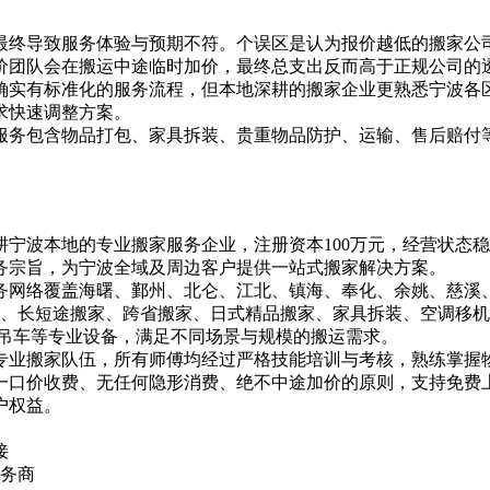
最终导致服务体验与预期不符。个误区是认为报价越低的搬家公
价团队会在搬运中途临时加价，最终总支出反而高于正规公司的
确实有标准化的服务流程，但本地深耕的搬家企业更熟悉宁波各
求快速调整方案。
服务包含物品打包、家具拆装、贵重物品防护、运输、售后赔付
深耕宁波本地的专业搬家服务企业，注册资本100万元，经营状
务宗旨，为宁波全域及周边客户提供一站式搬家解决方案。
务网络覆盖海曙、鄞州、北仑、江北、镇海、奉化、余姚、慈溪、
迁、长短途搬家、跨省搬家、日式精品搬家、家具拆装、空调移机
、吊车等专业设备，满足不同场景与规模的搬运需求。
专业搬家队伍，所有师傅均经过严格技能培训与考核，熟练掌握
一口价收费、无任何隐形消费、绝不中途加价的原则，支持免费
户权益。
接
服务商