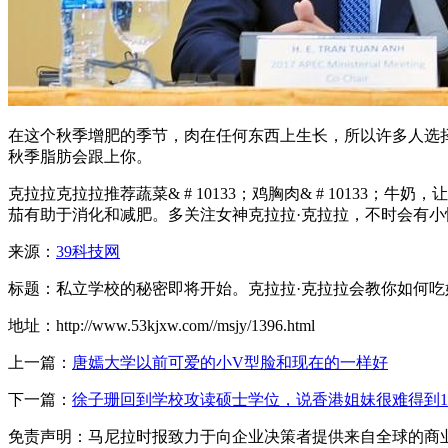
在这个秋季增肥的季节，肉在任何东西上生长，所以许多人选
秋季脂肪会跟上你。
克拉拉克拉拉推荐蔬菜& # 10133；鸡胸肉& # 101
茄有助于消化和减肥。多关注女神克拉拉·克拉拉，不时会有小
来源：
39科技网
标题：私立学校的秘密即将开始。克拉拉·克拉拉会教你如何吃
地址：http://www.53kjxw.com//msjy/1396.html
上一篇：
唐嫣大学以前可爱的小V型脸和现在的一样好
下一篇：
徐子珊回到学校攻读硕士学位，说香港姐妹很难得到10
免责声明：马尼拉时报致力于向企业决策者提供来自全球的商