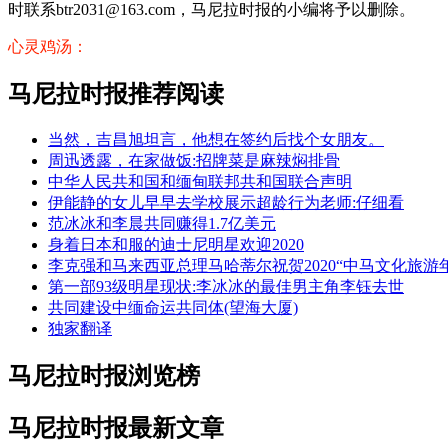
时联系btr2031@163.com，马尼拉时报的小编将予以删除。
心灵鸡汤：
马尼拉时报推荐阅读
当然，吉昌旭坦言，他想在签约后找个女朋友。
周迅透露，在家做饭:招牌菜是麻辣焖排骨
中华人民共和国和缅甸联邦共和国联合声明
伊能静的女儿早早去学校展示超龄行为老师:仔细看
范冰冰和李晨共同赚得1.7亿美元
身着日本和服的迪士尼明星欢迎2020
李克强和马来西亚总理马哈蒂尔祝贺2020“中马文化旅游
第一部93级明星现状:李冰冰的最佳男主角李钰去世
共同建设中缅命运共同体(望海大厦)
独家翻译
马尼拉时报浏览榜
马尼拉时报最新文章