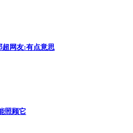
超网友:有点意思
能照顾它