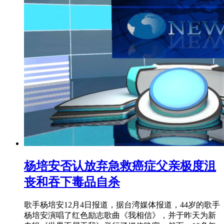
杨培安否认放弃急救癌症父亲极度沮
丧和吞下毒品自杀
歌手杨培安12月4日报道，据台湾媒体报道，44岁的歌手
杨培安演唱了红色励志歌曲《我相信》，并于昨天为新