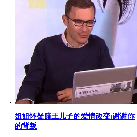
姐姐怀疑赌王儿子的爱情改变:谢谢你
的背叛