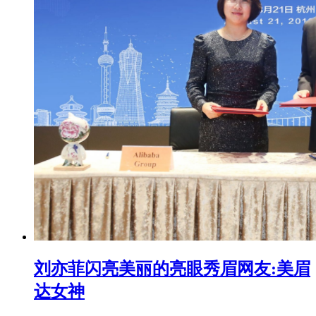
刘亦菲闪亮美丽的亮眼秀眉网友:美眉
达女神