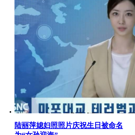
陆丽萍媳妇照照片庆祝生日被命名
为“女孙迎海”