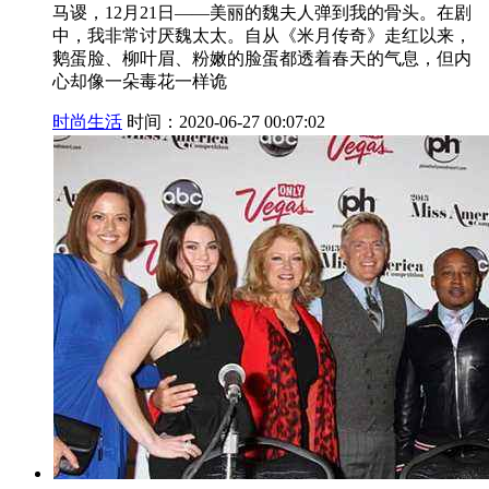
马谡，12月21日——美丽的魏夫人弹到我的骨头。在剧
中，我非常讨厌魏太太。自从《米月传奇》走红以来，
鹅蛋脸、柳叶眉、粉嫩的脸蛋都透着春天的气息，但内
心却像一朵毒花一样诡
时尚生活
时间：2020-06-27 00:07:02