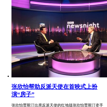
张欣怡帮助反派天使在首映式上扮
演“房子”
张欣怡贾斯汀出席反派天使的红地毯张欣怡贾斯汀牵手