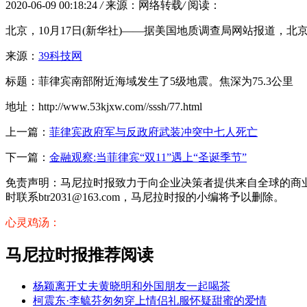
2020-06-09 00:18:24
/
来源：网络转载
/
阅读：
北京，10月17日(新华社)——据美国地质调查局网站报道，北京时
来源：
39科技网
标题：菲律宾南部附近海域发生了5级地震。焦深为75.3公里
地址：http://www.53kjxw.com//sssh/77.html
上一篇：
菲律宾政府军与反政府武装冲突中七人死亡
下一篇：
金融观察:当菲律宾“双11”遇上“圣诞季节”
免责声明：马尼拉时报致力于向企业决策者提供来自全球的商
时联系btr2031@163.com，马尼拉时报的小编将予以删除。
心灵鸡汤：
马尼拉时报推荐阅读
杨颖离开丈夫黄晓明和外国朋友一起喝茶
柯震东·李毓芬匆匆穿上情侣礼服怀疑甜蜜的爱情