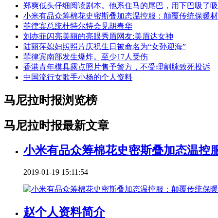
郑爽低头仔细阅读剧本。他系住马的尾巴，用下巴吸了吸
小米有品众筹棉花史密斯叠加态温控服：颠覆传统保暖材
菲律宾总统杜特尔特会见胡春华
刘亦菲闪亮美丽的亮眼秀眉网友:美眉达女神
陆丽萍媳妇照照片庆祝生日被命名为“女孙迎海”
菲律宾南部发生爆炸。至少17人受伤
香港青年模具露点照片售予警方，不受理割脉致死投诉
中国流行女歌手小杨的个人资料
马尼拉时报浏览榜
马尼拉时报最新文章
小米有品众筹棉花史密斯叠加态温控
2019-01-19 15:11:54
赵个人资料简介