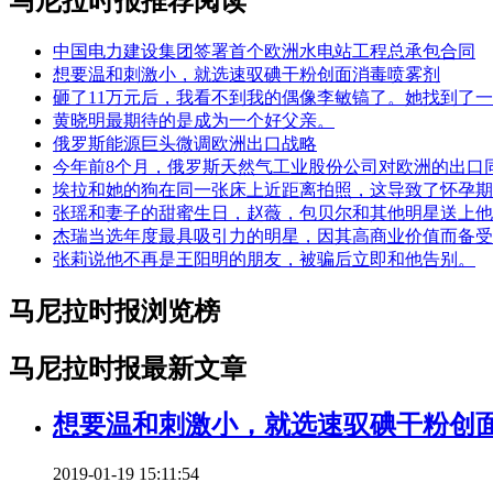
马尼拉时报推荐阅读
中国电力建设集团签署首个欧洲水电站工程总承包合同
想要温和刺激小，就选速驭碘干粉创面消毒喷雾剂
砸了11万元后，我看不到我的偶像李敏镐了。她找到了
黄晓明最期待的是成为一个好父亲。
俄罗斯能源巨头微调欧洲出口战略
今年前8个月，俄罗斯天然气工业股份公司对欧洲的出口同
埃拉和她的狗在同一张床上近距离拍照，这导致了怀孕期
张瑶和妻子的甜蜜生日，赵薇，包贝尔和其他明星送上他
杰瑞当选年度最具吸引力的明星，因其高商业价值而备受
张莉说他不再是王阳明的朋友，被骗后立即和他告别。
马尼拉时报浏览榜
马尼拉时报最新文章
想要温和刺激小，就选速驭碘干粉创
2019-01-19 15:11:54