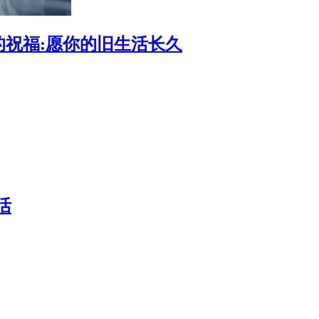
祝福:愿你的旧生活长久
活