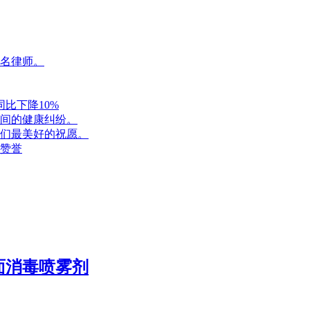
一名律师。
比下降10%
间的健康纠纷。
们最美好的祝愿。
赞誉
面消毒喷雾剂