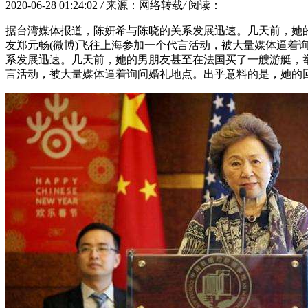
2020-06-28 01:24:02
/
来源：网络转载
/
阅读：
据台湾媒体报道，陈妍希与陈晓的关系发展迅速。几天前，她
友郑元畅(微博)飞往上海参加一个代言活动，被大量媒体逼着
系发展迅速。几天前，她的男朋友甚至在法国买了一艘游艇，举
言活动，被大量媒体逼着询问婚礼地点。出乎意料的是，她的