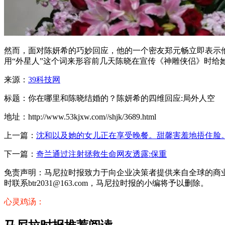
然而，面对陈妍希的巧妙回应，他的一个密友郑元畅立即表示
用“外星人”这个词来形容前几天陈晓在宣传《神雕侠侣》时给
来源：
39科技网
标题：你在哪里和陈晓结婚的？陈妍希的四维回应:局外人空
地址：http://www.53kjxw.com//shjk/3689.html
上一篇：
沈和以及她的女儿正在享受晚餐。甜馨害羞地捂住脸
下一篇：
奇兰通过注射拯救生命网友透露:保重
免责声明：马尼拉时报致力于向企业决策者提供来自全球的商
时联系btr2031@163.com，马尼拉时报的小编将予以删除。
心灵鸡汤：