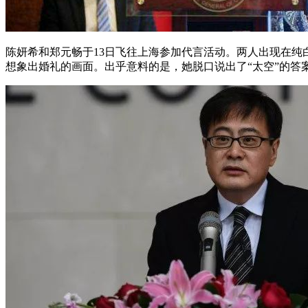
陈妍希和郑元畅于13日飞往上海参加代言活动。两人出现在
想象出婚礼的画面。出乎意料的是，她脱口说出了“太空”的答