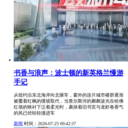
书香与浪声：波士顿的新英格兰慢游
手记
从纽约沿东北海岸向北驱车，窗外的连片城市楼群逐渐
被覆着红枫的缓坡取代，当查尔斯河的粼粼波光在哈佛
红墙的映衬下泛着柔光时，裹挟着旧书页与龙虾卷香气
的风已经轻轻撞进车
新闻
时间：2026-07-25 09:42:37