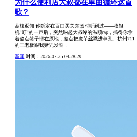
为什么便利店大叔都在单曲循环这首
歌？
荔枝返佣 你断定在百口买关东煮时听到过——收银
机"叮"的一声后，突然响起大叔嗓的温顺rap，搞得你拿
着熬点签子愣在原地，差点把魔芋丝戳进鼻孔。杭州711
的王老板跟我赌咒发誓，
新闻
时间：2026-07-25 09:28:29