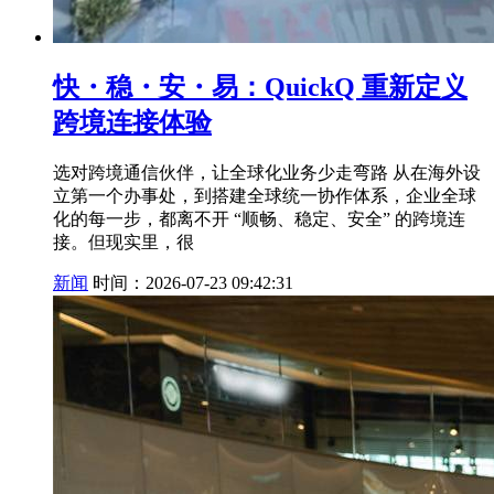
快・稳・安・易：QuickQ 重新定义
跨境连接体验
选对跨境通信伙伴，让全球化业务少走弯路 从在海外设
立第一个办事处，到搭建全球统一协作体系，企业全球
化的每一步，都离不开 “顺畅、稳定、安全” 的跨境连
接。但现实里，很
新闻
时间：2026-07-23 09:42:31